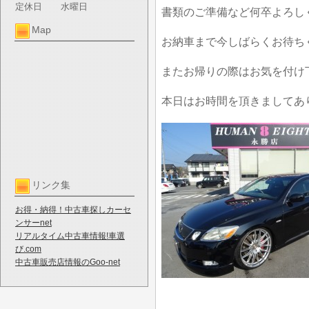
定休日
水曜日
書類のご準備など何卒よろし
Map
お納車まで今しばらくお待ち
またお帰りの際はお気を付け
本日はお時間を頂きましてあ
リンク集
お得・納得！中古車探しカーセ
ンサーnet
リアルタイム中古車情報!車選
び.com
中古車販売店情報のGoo-net