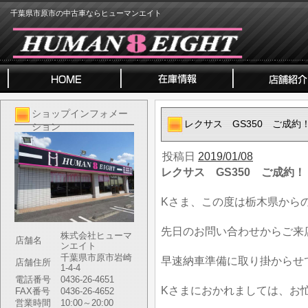
千葉県市原市の中古車ならヒューマンエイト
ショップインフォメー
レクサス GS350 ご成約
ション
投稿日
2019/01/08
レクサス GS350 ご成約！
Kさま、この度は栃木県から
先日のお問い合わせからご来
株式会社ヒューマ
店舗名
ンエイト
千葉県市原市岩崎
早速納車準備に取り掛からせ
店舗住所
1-4-4
電話番号
0436-26-4651
Kさまにおかれましては、お
FAX番号
0436-26-4652
営業時間
10:00～20:00