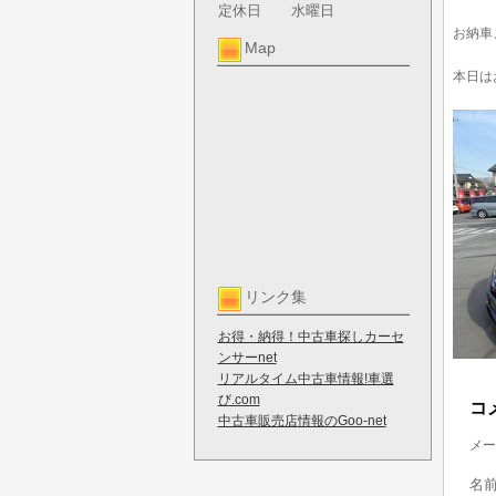
定休日
水曜日
お納車
Map
本日は
リンク集
お得・納得！中古車探しカーセ
ンサーnet
リアルタイム中古車情報!車選
び.com
コ
中古車販売店情報のGoo-net
メー
名