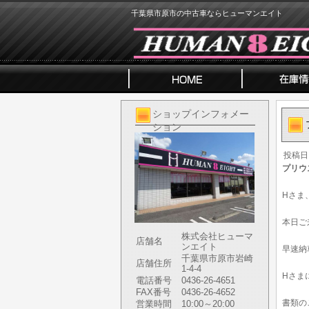
千葉県市原市の中古車ならヒューマンエイト
ショップインフォメー
ション
投稿日
プリウ
Hさま
本日ご
株式会社ヒューマ
店舗名
ンエイト
早速納
千葉県市原市岩崎
店舗住所
1-4-4
Hさま
電話番号
0436-26-4651
FAX番号
0436-26-4652
書類の
営業時間
10:00～20:00