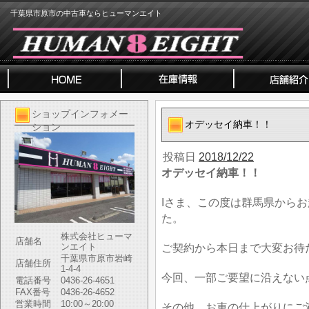
千葉県市原市の中古車ならヒューマンエイト
ショップインフォメー
オデッセイ納車！！
ション
投稿日
2018/12/22
オデッセイ納車！！
Iさま、この度は群馬県から
た。
株式会社ヒューマ
店舗名
ンエイト
ご契約から本日まで大変お待
千葉県市原市岩崎
店舗住所
1-4-4
今回、一部ご要望に沿えない
電話番号
0436-26-4651
FAX番号
0436-26-4652
営業時間
10:00～20:00
その他、お車の仕上がりにご