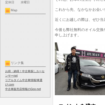
定休日
水曜日
これから先、なかなかお会い
Map
近くにお越しの際は、ぜひ当
今後も弊社無料のオイル交換
申し上げます。
リンク集
お得・納得！中古車探しカーセ
ンサーnet
リアルタイム中古車情報!車選
び.com
中古車販売店情報のGoo-net