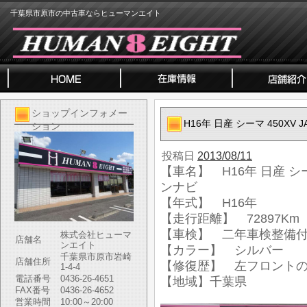
千葉県市原市の中古車ならヒューマンエイト
ショップインフォメー
H16年 日産 シーマ 450XV
ション
投稿日
2013/08/11
【車名】 H16年 日産 シー
ンナビ
【年式】 H16年
【走行距離】 72897Km
【車検】 二年車検整備
株式会社ヒューマ
店舗名
ンエイト
【カラー】 シルバー
千葉県市原市岩崎
店舗住所
【修復歴】 左フロントの
1-4-4
電話番号
0436-26-4651
【地域】千葉県
FAX番号
0436-26-4652
営業時間
10:00～20:00