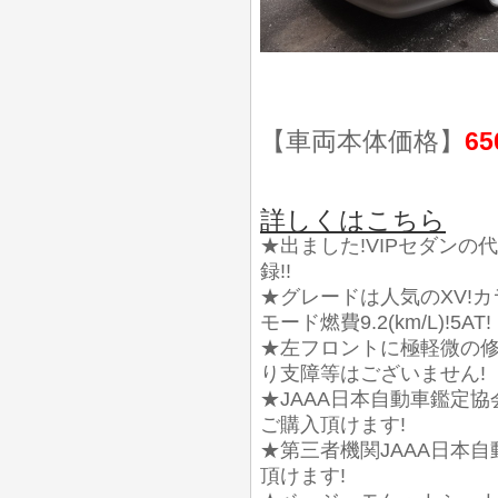
【車両本体価格】
65
詳しくはこちら
★出ました!VIPセダンの代名
録!!
★グレードは人気のXV!カラ
モード燃費9.2(km/L)!5AT!
★左フロントに極軽微の
り支障等はございません!
★JAAA日本自動車鑑定
ご購入頂けます!
★第三者機関JAAA日本
頂けます!