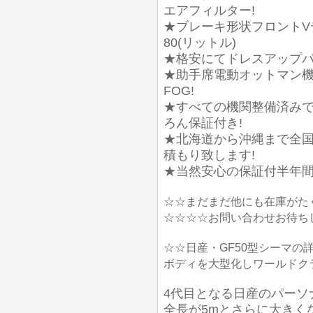
エアフィルター!
★ブレーキ形状フロントV
80(リットル)
★格安にてドレスアップパ
★助手席電動オットマン機
FOG!
★すべての機関整備済みで
ろん保証付き!
★北海道から沖縄まで全国
積もり致します!
★当然安心の保証付半年間又
☆☆まだまだ他にも在庫がた
☆☆☆☆お問い合わせお待ち
☆☆日産・GF50型シーマの詳
ボディを大型化しワールドク
4代目となる日産のパーソ
全長が5mとさらに大きく