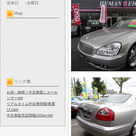
定休日
水曜日
Map
リンク集
お得・納得！中古車探しカーセ
ンサーnet
リアルタイム中古車情報!車選
び.com
中古車販売店情報のGoo-net