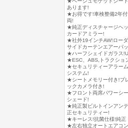
★ベージュモケットシート
あります!
★お得です!車検整備2年付き
両!
★純正ディスチャージヘッ
カードアミラー!
★社外19インチAW!ロー
サイドカーテンエアーバッ
★ハーフシェイドガラス!U
★ESC、ABS,トラクシ
★セキュリティーアラーム
システム!
★シートメモリー付き!ブ
ックカメラ付き!
★フロント両席パワーシー
シェード!
★純正製ビルトインアンテ
正セキュリティー!
★キーレス!抗菌仕様!純正
★左右独立オートエアコン