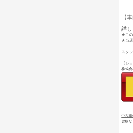
【車
詳し
★この
★当店
スタッ
【シ
株式会社
中古車
買取な