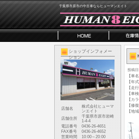
千葉県市原市の中古車ならヒューマンエイト
ショップインフォメー
ション
投稿日
【車名】
【年式】
【走行
【車検
【カラ
【修復
株式会社ヒューマ
店舗名
ンエイト
【地域
千葉県市原市岩崎
店舗住所
1-4-4
電話番号
0436-26-4651
FAX番号
0436-26-4652
営業時間
10:00～20:00