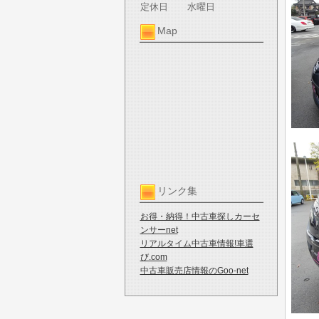
定休日
水曜日
Map
リンク集
お得・納得！中古車探しカーセ
ンサーnet
リアルタイム中古車情報!車選
び.com
中古車販売店情報のGoo-net