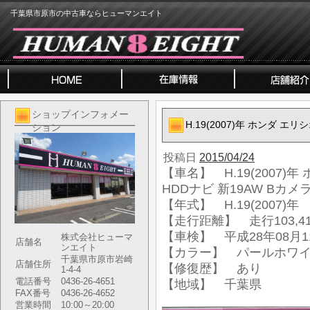
千葉県市原市の中古車ならヒューマンエイト
ショップインフォメー
H.19(2007)年 ホンダ エ
ション
投稿日
2015/04/24
【車名】 H.19(2007)
HDDナビ 新19AW Bカメ
【年式】 H.19(2007)年
【走行距離】 走行103,41
【車検】 平成28年08月1
株式会社ヒューマ
店舗名
ンエイト
【カラー】 パールホワ
千葉県市原市岩崎
店舗住所
【修復歴】 あり
1-4-4
電話番号
0436-26-4651
【地域】 千葉県
FAX番号
0436-26-4652
営業時間
10:00～20:00