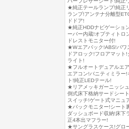
ハーフレザーシート!純正
★純正テールランプ!純正
ランプ!アンテナ分離型ET
ドドア!
★純正HDDナビゲーショ
ーバー内蔵!オプティトロ
ドレストモニター付!
★Wエアバック!ABS!パ
ドアロック!フロアマット!
ライト!
★フルオートデュアルエア
エアコン!バニティミラー
ト!純正LEDテール!
★リアメッキガーニッシュ
倒式床下格納サードシート
スイッチ!ゲート式マニュ
★バックモニター!シート裏
ダッシュボード収納!床下
正4本出マフラー!
★サングラスケース!グロー