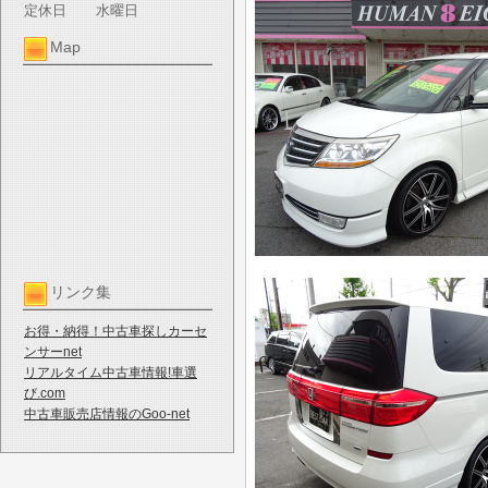
定休日
水曜日
Map
リンク集
お得・納得！中古車探しカーセ
ンサーnet
リアルタイム中古車情報!車選
び.com
中古車販売店情報のGoo-net