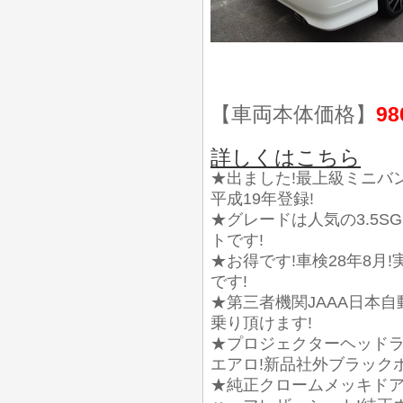
【車両本体価格】
98
詳しくはこちら
★出ました!最上級ミニバ
平成19年登録!
★グレードは人気の3.5S
トです!
★お得です!車検28年8月!
です!
★第三者機関JAAA日本
乗り頂けます!
★プロジェクターヘッドラ
エアロ!新品社外ブラックポ
★純正クロームメッキドア