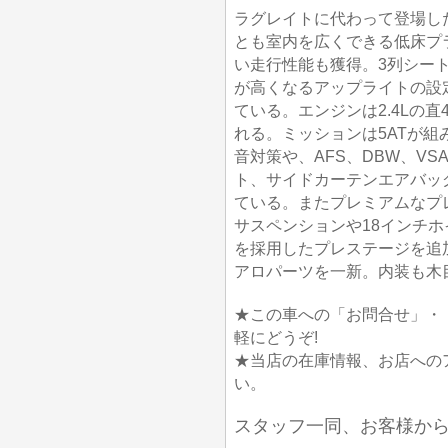
ラグレイトに代わって登場し
とも室内を広くできる低床プ
い走行性能も獲得。3列シート
が高くなるアップライトの設
ている。エンジンは2.4Lの直4
れる。ミッションは5ATが組
音対策や、AFS、DBW、V
ト、サイドカーテンエアバッ
ている。またプレミアムなプレ
サスペンションや18インチ
を採用したプレステージを追
アロパーツを一新。内装も木
★この車への「お問合せ」・
軽にどうぞ!
★当店の在庫情報、お店への
い。
スタッフ一同、お客様か