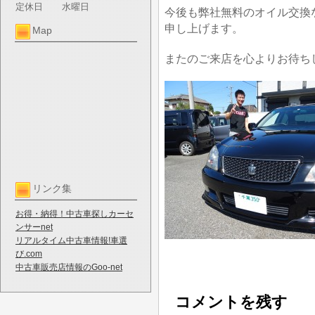
定休日
水曜日
今後も弊社無料のオイル交換
申し上げます。
Map
またのご来店を心よりお待ち
リンク集
お得・納得！中古車探しカーセ
ンサーnet
リアルタイム中古車情報!車選
び.com
中古車販売店情報のGoo-net
コメントを残す