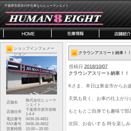
千葉県市原市の中古車ならヒューマンエイト
ショップインフォメー
クラウンアスリート納車！
ション
投稿日
2018/10/07
クラウンアスリート納車！！
Kさま、本日は東金市からお
天気も良く、お車の仕上がり
株式会社ヒューマ
店舗名
ンエイト
千葉県市原市岩崎
もともとご自身でも趣味で部
店舗住所
1-4-4
電話番号
0436-26-4651
次回、お会いする 時を楽し
FAX番号
0436-26-4652
営業時間
10:00～20:00