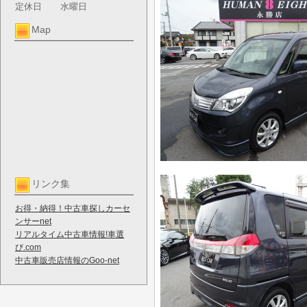
定休日
水曜日
Map
リンク集
お得・納得！中古車探しカーセ
ンサーnet
リアルタイム中古車情報!車選
び.com
中古車販売店情報のGoo-net