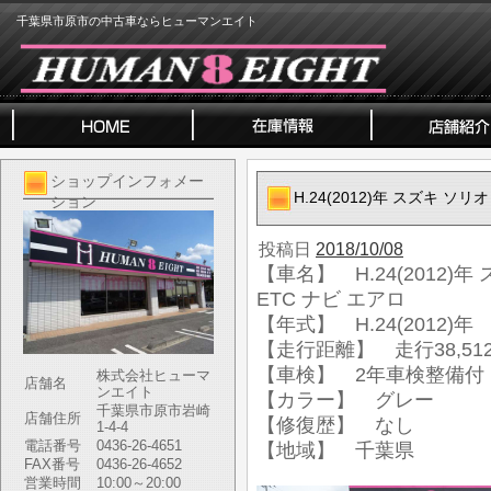
千葉県市原市の中古車ならヒューマンエイト
ショップインフォメー
H.24(2012)年 スズキ ソリ
ション
投稿日
2018/10/08
【車名】 H.24(2012)年
ETC ナビ エアロ
【年式】 H.24(2012)年
【走行距離】 走行38,512
【車検】 2年車検整備付
株式会社ヒューマ
店舗名
ンエイト
【カラー】 グレー
千葉県市原市岩崎
店舗住所
【修復歴】 なし
1-4-4
電話番号
0436-26-4651
【地域】 千葉県
FAX番号
0436-26-4652
営業時間
10:00～20:00