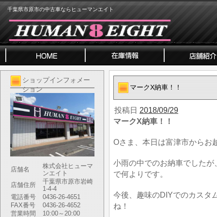
千葉県市原市の中古車ならヒューマンエイト
ショップインフォメー
マークX納車！！
ション
投稿日
2018/09/29
マークX納車！！
Oさま、本日は富津市からお
小雨の中でのお納車でしたが
株式会社ヒューマ
店舗名
ンエイト
で何よりです。
千葉県市原市岩崎
店舗住所
1-4-4
今後、趣味のDIYでのカス
電話番号
0436-26-4651
FAX番号
0436-26-4652
ね！
営業時間
10:00～20:00