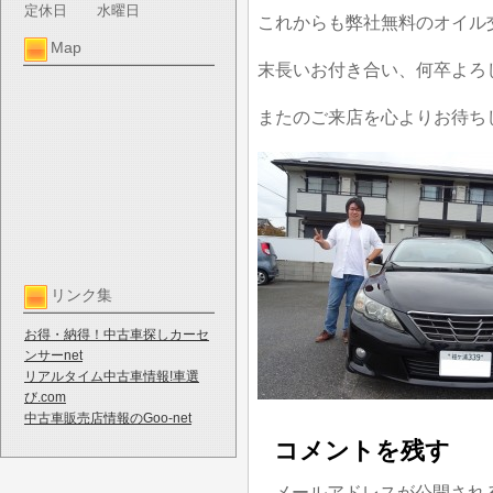
定休日
水曜日
これからも弊社無料のオイル
Map
末長いお付き合い、何卒よろ
またのご来店を心よりお待ち
リンク集
お得・納得！中古車探しカーセ
ンサーnet
リアルタイム中古車情報!車選
び.com
中古車販売店情報のGoo-net
コメントを残す
メールアドレスが公開され