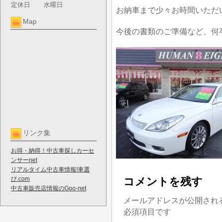
定休日
水曜日
お納車まで少々お時間いただ
Map
今後の書類のご準備など、何
リンク集
お得・納得！中古車探しカーセ
ンサーnet
リアルタイム中古車情報!車選
び.com
コメントを残す
中古車販売店情報のGoo-net
メールアドレスが公開され
必須項目です