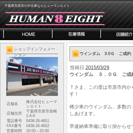
千葉県市原市の中古車ならヒューマンエイト
ショップインフォメー
ウインダム 3.0Ｇ ご成約
ション
投稿日
2015/03/29
ウインダム ３．０Ｇ ご成
Ｔさま、この度は市原市内か
す！
株式会社ヒューマ
店舗名
ンエイト
稀少車のウインダム、多数の
千葉県市原市岩崎
しあげます。
店舗住所
1-4-4
電話番号
0436-26-4651
FAX番号
0436-26-4652
早速納車準備に取り掛からせ
営業時間
10:00～20:00