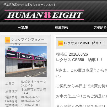
千葉県市原市の中古車ならヒューマンエイト
ショップインフォメー
レクサス GS350 納車！！
ション
投稿日
2018/08/26
レクサス GS350 納車！！
Nさま、この度は市原市から
た。
株式会社ヒューマ
店舗名
ンエイト
ご契約から本日まで大変お待
千葉県市原市岩崎
店舗住所
1-4-4
お車の仕上がりにもご満足い
電話番号
0436-26-4651
FAX番号
0436-26-4652
営業時間
10:00～20:00
またお帰りの際はお気を付け