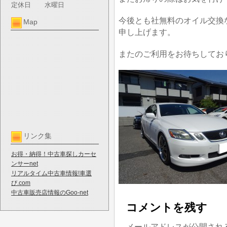
定休日
水曜日
今後とも社無料のオイル交換
Map
申し上げます。
またのご利用をお待ちしてお
リンク集
お得・納得！中古車探しカーセ
ンサーnet
リアルタイム中古車情報!車選
び.com
中古車販売店情報のGoo-net
コメントを残す
メールアドレスが公開され