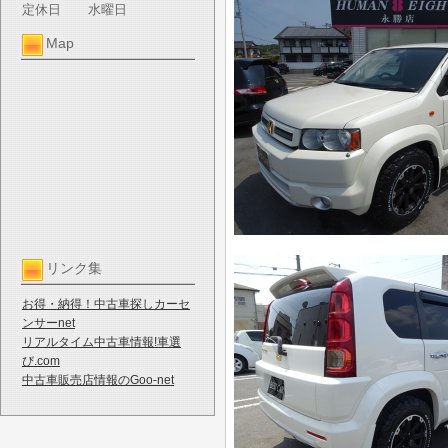
定休日
水曜日
Map
リンク集
お得・納得！中古車探しカーセ
ンサーnet
リアルタイム中古車情報!車選
び.com
中古車販売店情報のGoo-net