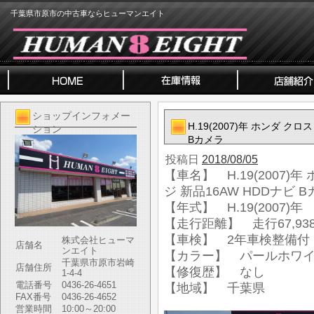
千葉県市原市の中古車ならヒューマンエイト
ショップインフォメー
H.19(2007)年 ホンダ クロ
ション
Bカメラ
投稿日
2018/08/05
【車名】 H.19(2007)年
ジ 新品16AW HDDナビ 
【年式】 H.19(2007)年
【走行距離】 走行67,938
【車検】 2年車検整備付
株式会社ヒューマ
店舗名
ンエイト
【カラー】 パールホワ
千葉県市原市岩崎
店舗住所
【修復歴】 なし
1-4-4
電話番号
0436-26-4651
【地域】 千葉県
FAX番号
0436-26-4652
営業時間
10:00～20:00