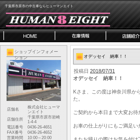
千葉県市原市の中古車ならヒューマンエイト
ショップインフォメー
オデッセイ 納車！！
ション
投稿日
2018/07/31
オデッセイ 納車！！
Kさま、この度は神奈川県か
た。
株式会社ヒューマ
店舗名
ンエイト
ご契約から本日まで大変お待
千葉県市原市岩崎
店舗住所
1-4-4
お車の仕上がりにもご満足い
電話番号
0436-26-4651
FAX番号
0436-26-4652
営業時間
10:00～20:00
またお帰りの際はお気を付け