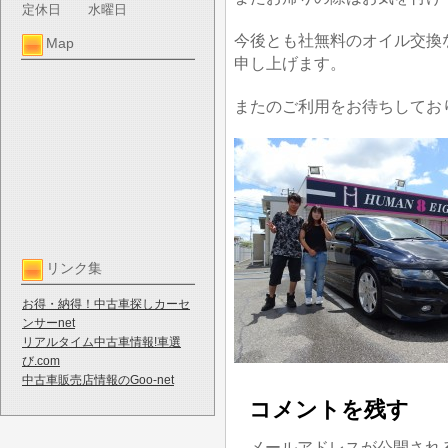
定休日
水曜日
今後とも社無料のオイル交換
Map
申し上げます。
またのご利用をお待ちしてお
リンク集
お得・納得！中古車探しカーセ
ンサーnet
リアルタイム中古車情報!車選
び.com
中古車販売店情報のGoo-net
コメントを残す
メールアドレスが公開され