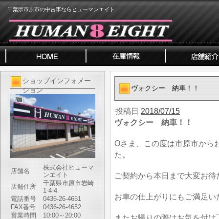
千葉県市原市の中古車ならヒューマンエイト
ショップインフォメー
ヴォクシー 納車！！
ション
投稿日
2018/07/15
ヴォクシー 納車！！
Oさま、この度は市原市から
た。
株式会社ヒューマ
店舗名
ンエイト
ご契約から本日まで大変お待
千葉県市原市岩崎
店舗住所
1-4-4
お車の仕上がりにもご満足い
電話番号
0436-26-4651
FAX番号
0436-26-4652
営業時間
10:00～20:00
またお帰りの際はお気を付け