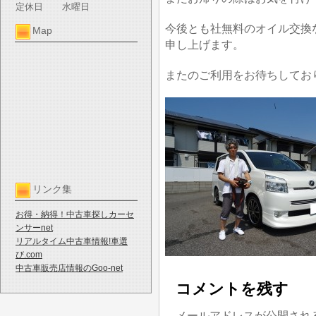
定休日
水曜日
今後とも社無料のオイル交換
Map
申し上げます。
またのご利用をお待ちしてお
リンク集
お得・納得！中古車探しカーセ
ンサーnet
リアルタイム中古車情報!車選
び.com
中古車販売店情報のGoo-net
コメントを残す
メールアドレスが公開され