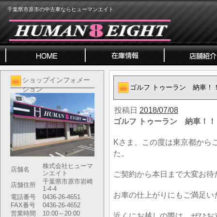
千葉県市原市の中古車ならヒューマンエイト
ショップインフォメー
ゴルフ トゥーラン 納車！
ション
投稿日
2018/07/08
ゴルフ トゥーラン 納車！！
Kさま、この度は東京都から
た。
株式会社ヒューマ
店舗名
ンエイト
ご契約から本日まで大変お待
千葉県市原市岩崎
店舗住所
1-4-4
お車の仕上がりにもご満足い
電話番号
0436-26-4651
FAX番号
0436-26-4652
営業時間
10:00～20:00
近くにお越しの際は、ぜひお