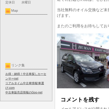
定休日
水曜日
当社無料のオイル交換など末
Map
げます。
またのご利用をお待ちしてお
リンク集
お得・納得！中古車探しカーセ
ンサーnet
リアルタイム中古車情報!車選
び.com
中古車販売店情報のGoo-net
コメントを残す
メールアドレスが公開され