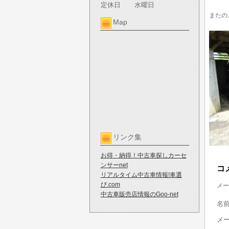
定休日
水曜日
またの
Map
リンク集
お得・納得！中古車探しカーセ
ンサーnet
コ
リアルタイム中古車情報!車選
び.com
メー
中古車販売店情報のGoo-net
名
メ