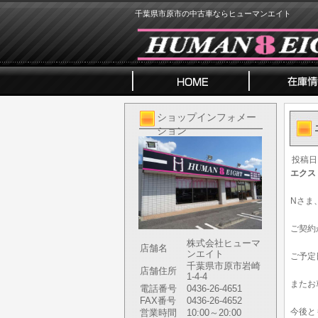
千葉県市原市の中古車ならヒューマンエイト
ショップインフォメー
ション
投稿日
エクス
Nさま
ご契約
株式会社ヒューマ
店舗名
ンエイト
ご予定
千葉県市原市岩崎
店舗住所
1-4-4
またお
電話番号
0436-26-4651
FAX番号
0436-26-4652
今後と
営業時間
10:00～20:00