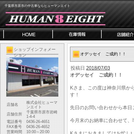
千葉県市原市の中古車ならヒューマンエイト
ショップインフォメー
オデッセイ ご成約！！
ション
投稿日
2018/07/03
オデッセイ ご成約！！
Kさま、この度は神奈川県か
す！
株式会社ヒューマ
店舗名
ンエイト
先日のお問い合わせから本日
千葉県市原市岩崎
店舗住所
1-4-4
今月末のお納車に合わせて、
電話番号
0436-26-4651
FAX番号
0436-26-4652
営業時間
10:00～20:00
Kさまにおきましてはお忙し