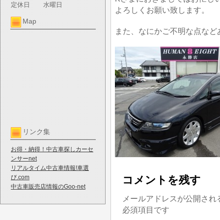
定休日
水曜日
よろしくお願い致します。
Map
また、なにかご不明な点など
リンク集
お得・納得！中古車探しカーセ
ンサーnet
リアルタイム中古車情報!車選
び.com
コメントを残す
中古車販売店情報のGoo-net
メールアドレスが公開され
必須項目です