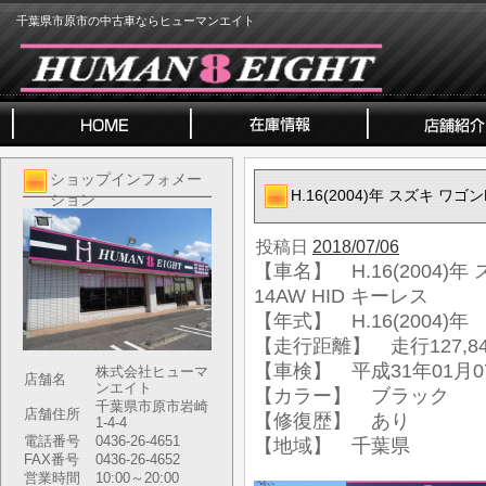
千葉県市原市の中古車ならヒューマンエイト
ショップインフォメー
H.16(2004)年 スズキ ワゴン
ション
投稿日
2018/07/06
【車名】 H.16(2004)年
14AW HID キーレス
【年式】 H.16(2004)年
【走行距離】 走行127,84
【車検】 平成31年01月0
株式会社ヒューマ
店舗名
ンエイト
【カラー】 ブラック
千葉県市原市岩崎
店舗住所
【修復歴】 あり
1-4-4
電話番号
0436-26-4651
【地域】 千葉県
FAX番号
0436-26-4652
営業時間
10:00～20:00