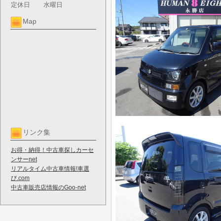
定休日
水曜日
Map
リンク集
お得・納得！中古車探しカーセ
ンサーnet
リアルタイム中古車情報!車選
び.com
中古車販売店情報のGoo-net