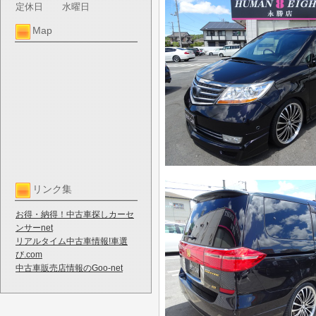
定休日
水曜日
Map
リンク集
お得・納得！中古車探しカーセ
ンサーnet
リアルタイム中古車情報!車選
び.com
中古車販売店情報のGoo-net