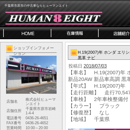
千葉県市原市の中古車ならヒューマンエイト
ショップインフォメー
H.19(2007)年 ホンダ エ
ション
黒革 ナビ
投稿日
2018/07/03
【車名】 H.19(2007)年
新品20AW 新品車高調 黒
【年式】 H.19(2007)年
【走行距離】 走行70,547
【車検】 2年車検整備付
株式会社ヒューマ
店舗名
ンエイト
【カラー】 ブラック
千葉県市原市岩崎
店舗住所
【修復歴】 なし
1-4-4
電話番号
0436-26-4651
【地域】 千葉県
FAX番号
0436-26-4652
営業時間
10:00～20:00