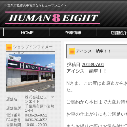
千葉県市原市の中古車ならヒューマンエイト
ショップインフォメー
アイシス 納車！！
ション
投稿日
2018/07/01
アイシス 納車！！
Nさま、この度は市原市から
た。
株式会社ヒューマ
店舗名
ンエイト
ご契約から本日まで大変お待
千葉県市原市岩崎
店舗住所
1-4-4
お車の仕上がりにもご満足い
電話番号
0436-26-4651
FAX番号
0436-26-4652
営業時間
10:00～20:00
またお帰りの際はお気を付け