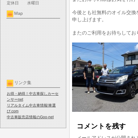
定休日
水曜日
今後とも社無料のオイル交換
Map
申し上げます。
またのご利用をお待ちしてお
リンク集
お得・納得！中古車探しカーセ
ンサーnet
リアルタイム中古車情報!車選
び.com
中古車販売店情報のGoo-net
コメントを残す
メールアドレスが公開され