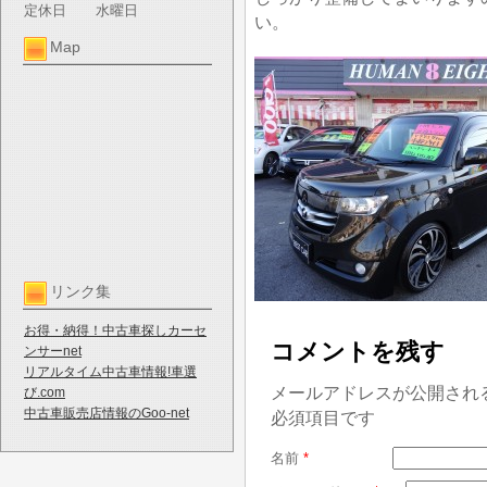
定休日
水曜日
い。
Map
リンク集
お得・納得！中古車探しカーセ
コメントを残す
ンサーnet
リアルタイム中古車情報!車選
メールアドレスが公開され
び.com
中古車販売店情報のGoo-net
必須項目です
名前
*