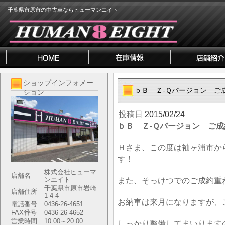
千葉県市原市の中古車ならヒューマンエイト
ショップインフォメー
ｂＢ Ｚ-Ｑバージョン ご
ション
投稿日
2015/02/24
ｂＢ Ｚ-Ｑバージョン ご
Ｈさま、この度は袖ヶ浦市か
す！
株式会社ヒューマ
店舗名
ンエイト
また、そっけつでのご成約重
千葉県市原市岩崎
店舗住所
1-4-4
お納車は来月になりますが、
電話番号
0436-26-4651
FAX番号
0436-26-4652
営業時間
10:00～20:00
しっかり整備してまいります