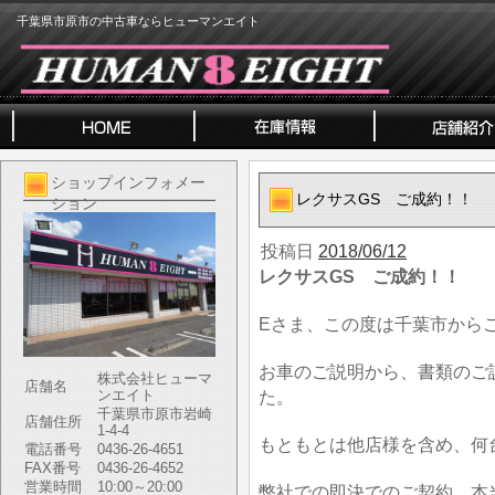
千葉県市原市の中古車ならヒューマンエイト
ショップインフォメー
レクサスGS ご成約！！
ション
投稿日
2018/06/12
レクサスGS ご成約！！
Eさま、この度は千葉市から
お車のご説明から、書類のご
株式会社ヒューマ
店舗名
ンエイト
た。
千葉県市原市岩崎
店舗住所
1-4-4
もともとは他店様を含め、何
電話番号
0436-26-4651
FAX番号
0436-26-4652
営業時間
10:00～20:00
弊社での即決でのご契約、本