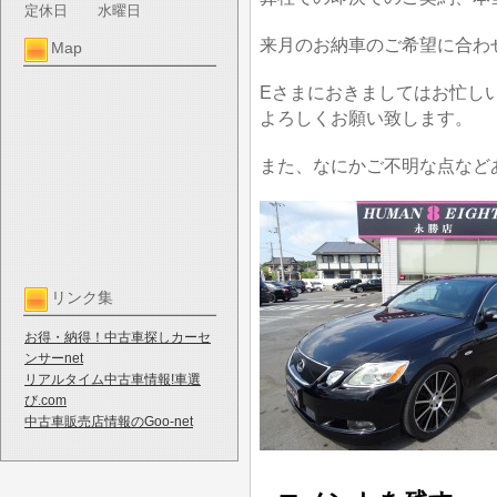
定休日
水曜日
来月のお納車のご希望に合わ
Map
Eさまにおきましてはお忙し
よろしくお願い致します。
また、なにかご不明な点など
リンク集
お得・納得！中古車探しカーセ
ンサーnet
リアルタイム中古車情報!車選
び.com
中古車販売店情報のGoo-net