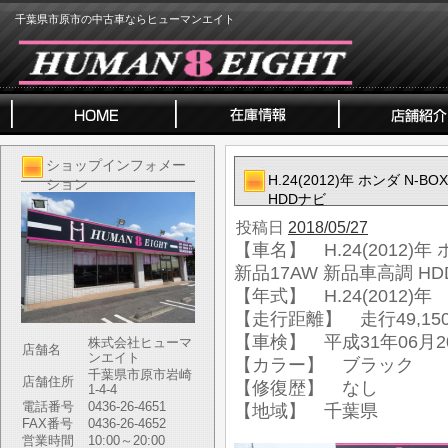
千葉県市原市の中古車ならヒューマンエイト
ショップインフォメー
H.24(2012)年 ホンダ N
ション
HDDナビ
投稿日
2018/05/27
【車名】 H.24(2012)年
新品17AW 新品車高調 H
【年式】 H.24(2012)年
【走行距離】 走行49,150
【車検】 平成31年06月2
株式会社ヒューマ
店舗名
ンエイト
【カラー】 ブラック
千葉県市原市岩崎
店舗住所
【修復歴】 なし
1-4-4
電話番号
0436-26-4651
【地域】 千葉県
FAX番号
0436-26-4652
営業時間
10:00～20:00