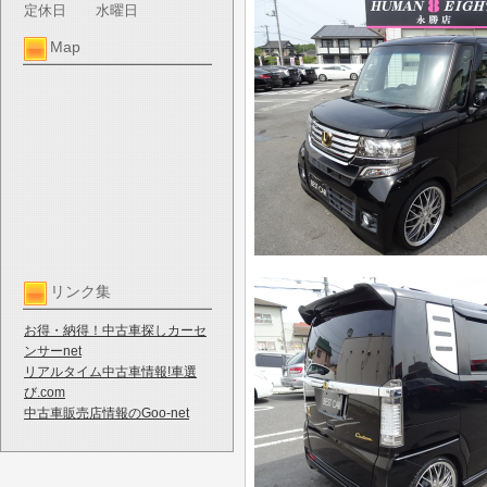
定休日
水曜日
Map
リンク集
お得・納得！中古車探しカーセ
ンサーnet
リアルタイム中古車情報!車選
び.com
中古車販売店情報のGoo-net