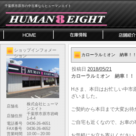
千葉県市原市の中古車ならヒューマンエイト
ショップインフォメー
カローラルミオン 納車！
ション
投稿日
2018/05/21
カローラルミオン 納車！！
Hさま、本日はお忙しい中市
ざいました。
株式会社ヒューマ
店舗名
ンエイト
ご契約から本日まで大変お待
千葉県市原市岩崎
店舗住所
1-4-4
ご自宅も近くなので、お車の
電話番号
0436-26-4651
FAX番号
0436-26-4652
営業時間
10:00～20:00
お気軽にお立ち寄りください