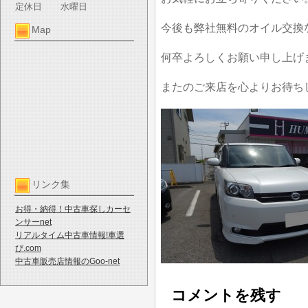
定休日
水曜日
今後も弊社無料のオイル交換
Map
何卒よろしくお願い申し上げ
またのご来店を心よりお待ち
リンク集
お得・納得！中古車探しカーセ
ンサーnet
リアルタイム中古車情報!車選
び.com
中古車販売店情報のGoo-net
コメントを残す