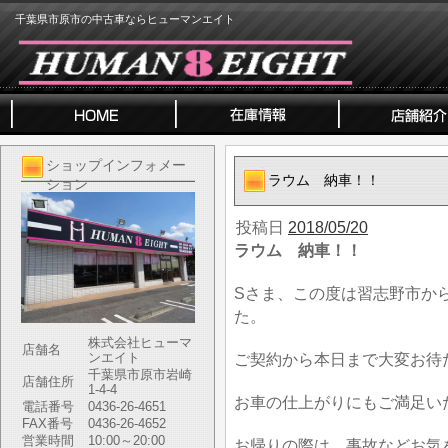
千葉県市原市の中古車ならヒューマンエイト
ショップインフォメー
ラウム 納車！！
ション
投稿日
2018/05/20
ラウム 納車！！
Sさま、この度は習志野市か
た。
株式会社ヒューマ
店舗名
ンエイト
ご契約から本日まで大変お待
千葉県市原市岩崎
店舗住所
1-4-4
お車の仕上がりにもご満足い
電話番号
0436-26-4651
FAX番号
0436-26-4652
営業時間
10:00～20:00
お帰りの際は、事故などお気