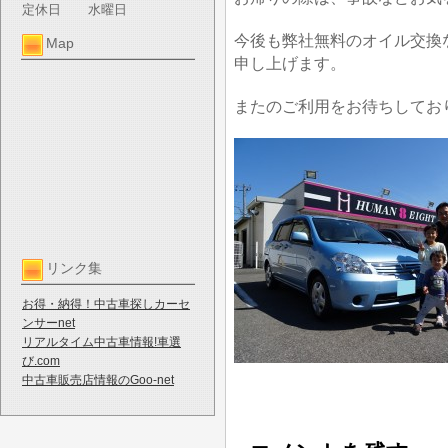
定休日
水曜日
今後も弊社無料のオイル交換
Map
申し上げます。
またのご利用をお待ちしてお
リンク集
お得・納得！中古車探しカーセ
ンサーnet
リアルタイム中古車情報!車選
び.com
中古車販売店情報のGoo-net