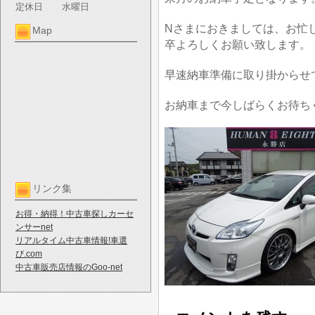
定休日
水曜日
Nさまにおきましては、お忙
Map
卒よろしくお願い致します。
早速納車準備に取り掛からせ
お納車まで今しばらくお待ち
リンク集
お得・納得！中古車探しカーセ
ンサーnet
リアルタイム中古車情報!車選
び.com
中古車販売店情報のGoo-net