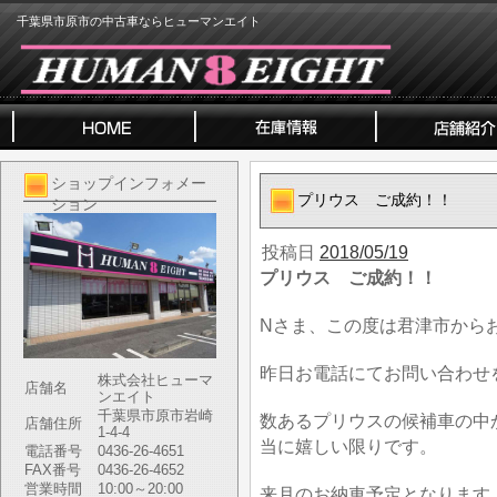
千葉県市原市の中古車ならヒューマンエイト
ショップインフォメー
プリウス ご成約！！
ション
投稿日
2018/05/19
プリウス ご成約！！
Nさま、この度は君津市から
昨日お電話にてお問い合わせ
株式会社ヒューマ
店舗名
ンエイト
千葉県市原市岩崎
数あるプリウスの候補車の中
店舗住所
1-4-4
当に嬉しい限りです。
電話番号
0436-26-4651
FAX番号
0436-26-4652
営業時間
10:00～20:00
来月のお納車予定となります