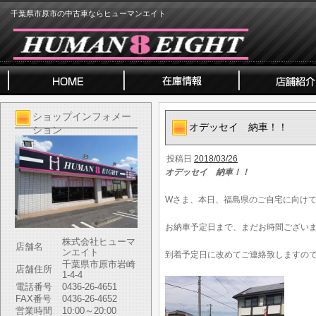
千葉県市原市の中古車ならヒューマンエイト
ショップインフォメー
オデッセイ 納車！！
ション
投稿日
2018/03/26
オデッセイ 納車！！
Wさま、本日、福島県のご自宅に向け
お納車予定日まで、まだお時間ござい
株式会社ヒューマ
店舗名
ンエイト
到着予定日に改めてご連絡致しますの
千葉県市原市岩崎
店舗住所
1-4-4
電話番号
0436-26-4651
FAX番号
0436-26-4652
営業時間
10:00～20:00