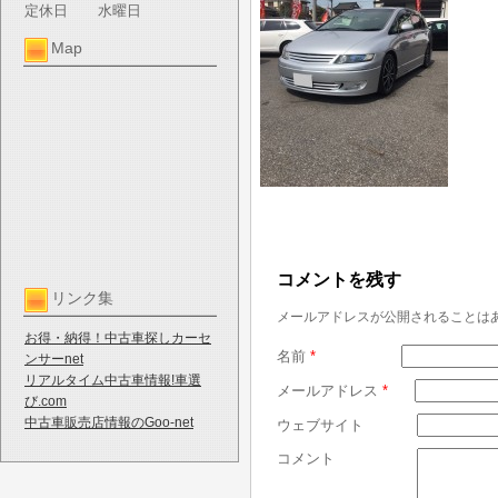
定休日
水曜日
Map
コメントを残す
リンク集
メールアドレスが公開されることは
お得・納得！中古車探しカーセ
名前
*
ンサーnet
リアルタイム中古車情報!車選
メールアドレス
*
び.com
中古車販売店情報のGoo-net
ウェブサイト
コメント