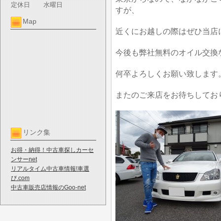
定休日
水曜日
すが、
Map
近くにお越しの際はぜひ当店
今後も弊社無料のオイル交換
何卒よろしくお願い致します
またのご来店をお待ちしてお
リンク集
お得・納得！中古車探しカーセ
ンサーnet
リアルタイム中古車情報!車選
び.com
中古車販売店情報のGoo-net