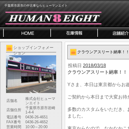
千葉県市原市の中古車ならヒューマンエイト
ショップインフォメー
クラウンアスリート納車！
ション
投稿日
2018/03/18
クラウンアスリート納車！！
Yさま、本日は東京都からお
ご契約から本日まで大変お待
株式会社ヒューマ
店舗名
ンエイト
千葉県市原市岩崎
多数のカスタムをいただき、
店舗住所
1-4-4
ました。
電話番号
0436-26-4651
FAX番号
0436-26-4652
営業時間
10:00～20:00
東京からなので、なかなかこ