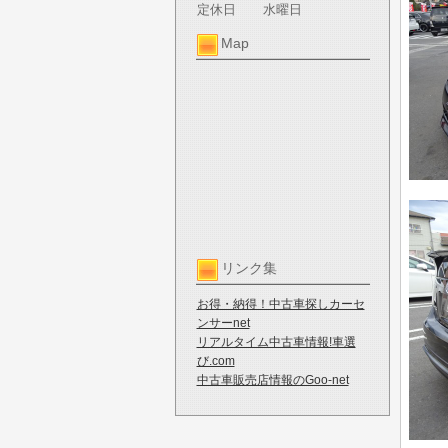
定休日
水曜日
Map
リンク集
お得・納得！中古車探しカーセ
ンサーnet
リアルタイム中古車情報!車選
び.com
中古車販売店情報のGoo-net