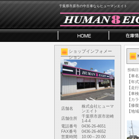
千葉県市原市の中古車ならヒューマンエイト
ショップインフォメー
ション
投稿日
【車名】
【年式】
【走行
【車検
【カラ
【修復
株式会社ヒューマ
店舗名
ンエイト
【地域
千葉県市原市岩崎
店舗住所
1-4-4
電話番号
0436-26-4651
FAX番号
0436-26-4652
営業時間
10:00～20:00