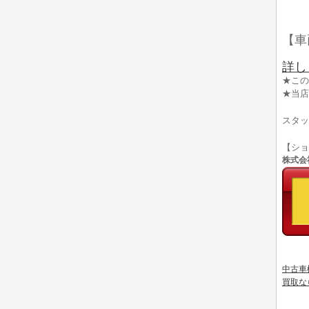
【車
詳し
★この
★当店
スタッ
【シ
株式会社
中古車
買取な