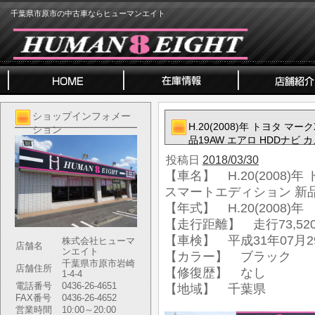
千葉県市原市の中古車ならヒューマンエイト
ショップインフォメー
H.20(2008)年 トヨタ マ
ション
品19AW エアロ HDDナビ 
投稿日
2018/03/30
【車名】 H.20(2008)年 
スマートエディション 新品1
【年式】 H.20(2008)年
【走行距離】 走行73,520
【車検】 平成31年07月2
株式会社ヒューマ
店舗名
ンエイト
【カラー】 ブラック
千葉県市原市岩崎
店舗住所
【修復歴】 なし
1-4-4
電話番号
0436-26-4651
【地域】 千葉県
FAX番号
0436-26-4652
営業時間
10:00～20:00