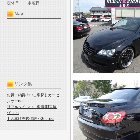
定休日
水曜日
Map
リンク集
お得・納得！中古車探しカーセ
ンサーnet
リアルタイム中古車情報!車選
び.com
中古車販売店情報のGoo-net