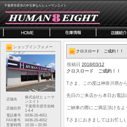
千葉県市原市の中古車ならヒューマンエイト
ショップインフォメー
クロスロード ご成約！！
ション
投稿日
2018/03/12
クロスロード ご成約！！
Tさま、この度は神奈川県か
先日のご来店から本日お電話
株式会社ヒューマ
店舗名
ンエイト
千葉県市原市岩崎
ご納車の際にご満足頂けるよ
店舗住所
1-4-4
電話番号
0436-26-4651
Tさまにおきましてはお忙し
FAX番号
0436-26-4652
営業時間
10:00～20:00