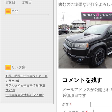
定休日
水曜日
書類のご準備など何卒よろし
Map
リンク集
お得・納得！中古車探しカーセ
コメントを残す
ンサーnet
リアルタイム中古車情報!車選
メールアドレスが公開され
び.com
必須項目です
中古車販売店情報のGoo-net
名前
*