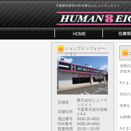
千葉県市原市の中古車ならヒューマンエイト
ショップインフォメー
ション
投稿日
クロス
Nさま
先日の
株式会社ヒューマ
店舗名
ンエイト
現車を
千葉県市原市岩崎
店舗住所
1-4-4
お納車
電話番号
0436-26-4651
FAX番号
0436-26-4652
Nさま
営業時間
10:00～20:00