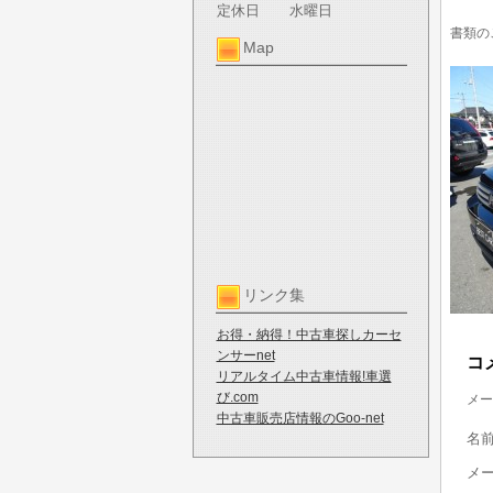
定休日
水曜日
書類の
Map
リンク集
お得・納得！中古車探しカーセ
ンサーnet
コ
リアルタイム中古車情報!車選
び.com
メー
中古車販売店情報のGoo-net
名
メ