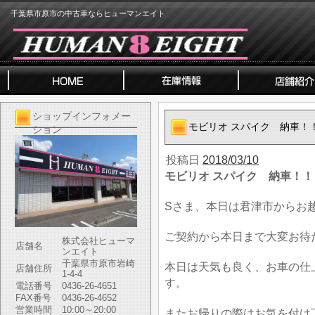
千葉県市原市の中古車ならヒューマンエイト
ショップインフォメー
モビリオ スパイク 納車！
ション
投稿日
2018/03/10
モビリオ スパイク 納車！！
Sさま、本日は君津市からお
ご契約から本日まで大変お待
株式会社ヒューマ
店舗名
ンエイト
千葉県市原市岩崎
本日は天気も良く、お車の仕
店舗住所
1-4-4
す。
電話番号
0436-26-4651
FAX番号
0436-26-4652
営業時間
10:00～20:00
またお帰りの際はお気を付け