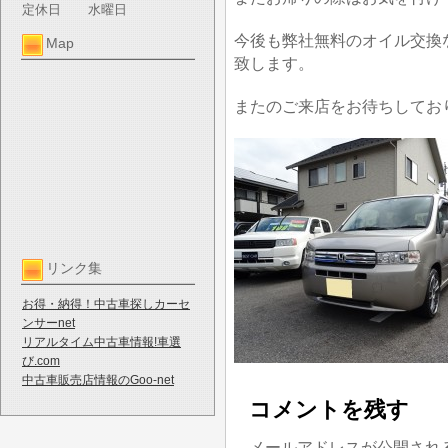
定休日
水曜日
今後も弊社無料のオイル交換
Map
致します。
またのご来店をお待ちしてお
リンク集
お得・納得！中古車探しカーセ
ンサーnet
リアルタイム中古車情報!車選
び.com
中古車販売店情報のGoo-net
コメントを残す
メールアドレスが公開され