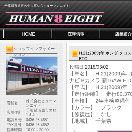
千葉県市原市の中古車ならヒューマンエイト
ショップインフォメー
H.21(2009)年 ホンダ クロス
ション
ETC
投稿日
2018/03/02
【車名】 H.21(2009)年 
ナビ Bカメラ 新16AW ET
【年式】 H.21(2009)年
【走行距離】 走行80,370
【車検】 2年車検整備付
株式会社ヒューマ
店舗名
ンエイト
【カラー】 ブラック
千葉県市原市岩崎
店舗住所
【修復歴】 なし
1-4-4
電話番号
0436-26-4651
【地域】 千葉県
FAX番号
0436-26-4652
営業時間
10:00～20:00