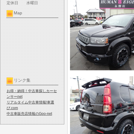
定休日
水曜日
Map
リンク集
お得・納得！中古車探しカーセ
ンサーnet
リアルタイム中古車情報!車選
び.com
中古車販売店情報のGoo-net