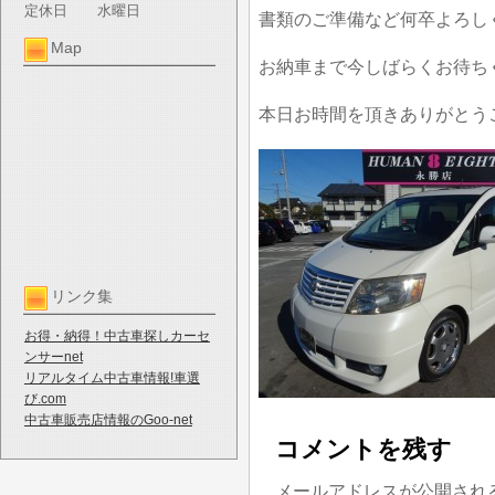
定休日
水曜日
書類のご準備など何卒よろし
Map
お納車まで今しばらくお待ち
本日お時間を頂きありがとう
リンク集
お得・納得！中古車探しカーセ
ンサーnet
リアルタイム中古車情報!車選
び.com
中古車販売店情報のGoo-net
コメントを残す
メールアドレスが公開され