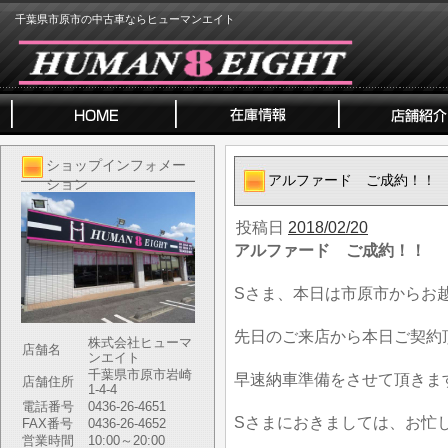
千葉県市原市の中古車ならヒューマンエイト
ショップインフォメー
アルファード ご成約！！
ション
投稿日
2018/02/20
アルファード ご成約！！
Sさま、本日は市原市からお
先日のご来店から本日ご契約
株式会社ヒューマ
店舗名
ンエイト
千葉県市原市岩崎
早速納車準備をさせて頂きま
店舗住所
1-4-4
電話番号
0436-26-4651
Sさまにおきましては、お忙
FAX番号
0436-26-4652
営業時間
10:00～20:00