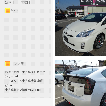
定休日
水曜日
Map
リンク集
お得・納得！中古車探しカーセ
ンサーnet
リアルタイム中古車情報!車選
び.com
中古車販売店情報のGoo-net