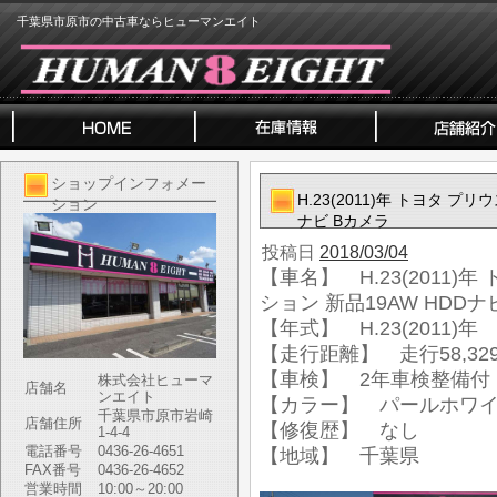
千葉県市原市の中古車ならヒューマンエイト
ショップインフォメー
H.23(2011)年 トヨタ プ
ション
ナビ Bカメラ
投稿日
2018/03/04
【車名】 H.23(2011)年
ション 新品19AW HDDナ
【年式】 H.23(2011)年
【走行距離】 走行58,329
【車検】 2年車検整備付
株式会社ヒューマ
店舗名
ンエイト
【カラー】 パールホワ
千葉県市原市岩崎
店舗住所
【修復歴】 なし
1-4-4
電話番号
0436-26-4651
【地域】 千葉県
FAX番号
0436-26-4652
営業時間
10:00～20:00