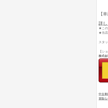
【車
詳し
★この
★当店
スタッ
【シ
株式会社
中古車
買取な