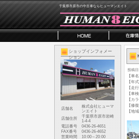
千葉県市原市の中古車ならヒューマンエイト
ショップインフォメー
ション
投稿日
【車名】
【年式】
【走行
【車検
【カラ
【修復
株式会社ヒューマ
店舗名
ンエイト
【地域
千葉県市原市岩崎
店舗住所
1-4-4
電話番号
0436-26-4651
FAX番号
0436-26-4652
営業時間
10:00～20:00