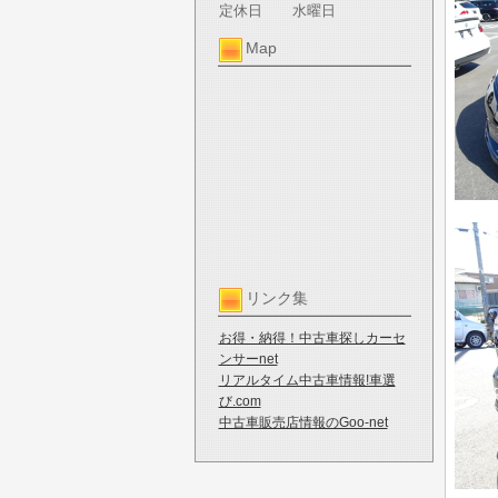
定休日
水曜日
Map
リンク集
お得・納得！中古車探しカーセ
ンサーnet
リアルタイム中古車情報!車選
び.com
中古車販売店情報のGoo-net