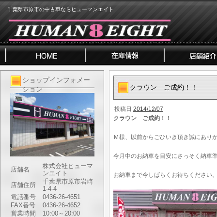
千葉県市原市の中古車ならヒューマンエイト
ショップインフォメー
クラウン ご成約！！
ション
投稿日
2014/12/07
クラウン ご成約！！
Ｍ様、以前からごひいき頂き誠にあり
今月中のお納車を目安にさっそく納車
株式会社ヒューマ
店舗名
ンエイト
お納車まで今しばらくお待ちください
千葉県市原市岩崎
店舗住所
1-4-4
電話番号
0436-26-4651
FAX番号
0436-26-4652
営業時間
10:00～20:00