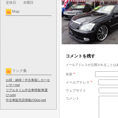
定休日
水曜日
Map
コメントを残す
メールアドレスが公開されることは
リンク集
名前
*
お得・納得！中古車探しカーセ
メールアドレス
*
ンサーnet
リアルタイム中古車情報!車選
ウェブサイト
び.com
コメント
中古車販売店情報のGoo-net