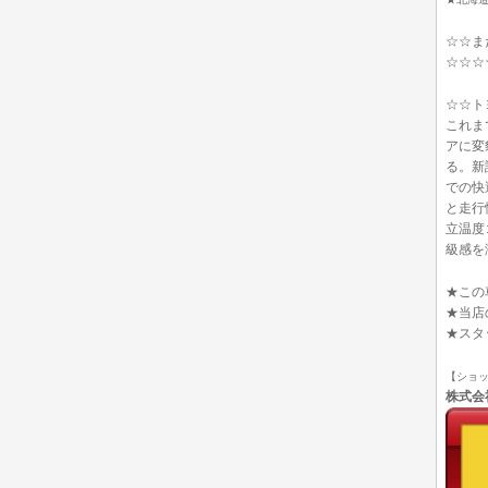
☆☆ま
☆☆☆
☆☆ト
これま
アに変
る。新
での快
と走行
立温度
級感を
★この
★当店
★スタ
【ショ
株式会社