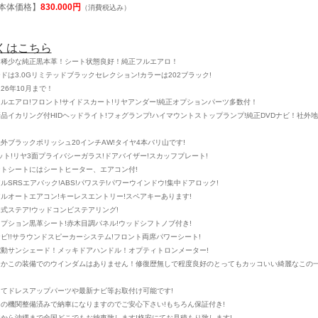
本体価格】
830.000
円
（消費税込み）
くはこちら
り稀少な純正黒本革！シート状態良好！純正フルエアロ！
ドは3.0Gリミテッドブラックセレクション!カラーは202ブラック!
26年10月まで！
ルエアロ!フロント!サイドスカート!リヤアンダー!純正オプションパーツ多数付！
品イカリング付HIDヘッドライト!フォグランプ!ハイマウントストップランプ!純正DVDナビ！社外
外ブラックポリッシュ20インチAW!タイヤ4本バリ山です!
ット!リヤ3面プライバシーガラス!ドアバイザー!スカッフプレート!
トシートにはシートヒーター、エアコン付!
ルSRSエアバック!ABS!パワステ!パワーウインドウ!集中ドアロック!
ルオートエアコン!キーレスエントリー!スペアキーあります!
式ステア!ウッドコンビステアリング!
プション黒革シート!赤木目調パネル!ウッドシフトノブ付き!
ビ!!サラウンドスピーカーシステム!フロント両席パワーシート!
電動サンシェード！メッキドアハンドル！
オプティトロンメーター!
なかこの装備でのウインダムはありません！修復歴無しで程度良好のとってもカッコいい綺麗なこの
てドレスアップパーツや最新ナビ等お取付け可能です!
の機関整備済みで納車になりますのでご安心下さい!もちろん保証付き!
から沖縄まで全国どこでもお納車致します!格安にてお見積もり致します!