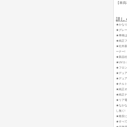
【車両
詳し
★かな
★グレー
★車検は
★純正フ
★社外新
ーナー!
★新品社
★UVカ
★フロン
★デュア
★デュア
★チルト
★純正オ
★純正ナ
★リア
★なか
し無く!
★格安に
★すべて
★北海道