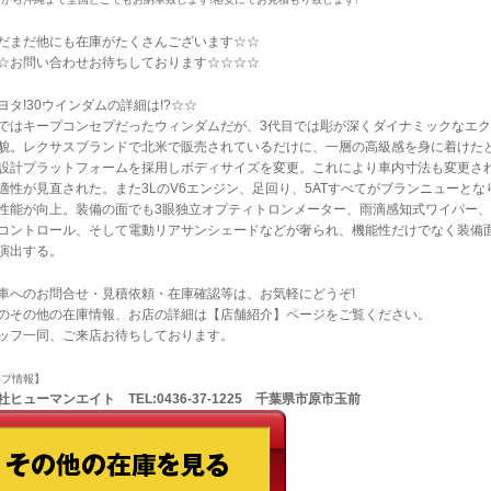
だまだ他にも在庫がたくさんございます☆☆
☆お問い合わせお待ちしております☆☆☆☆
ヨタ!30ウインダムの詳細は!?☆☆
ではキープコンセプだったウィンダムだが、3代目では彫が深くダイナミックなエク
貌。レクサスブランドで北米で販売されているだけに、一層の高級感を身に着けた
設計プラットフォームを採用しボディサイズを変更。これにより車内寸法も変更さ
適性が見直された。また3LのV6エンジン、足回り、5ATすべてがブランニューとな
性能が向上。装備の面でも3眼独立オプティトロンメーター、雨滴感知式ワイパー、
コントロール、そして電動リアサンシェードなどが奢られ、機能性だけでなく装備
演出する。
車へのお問合せ・見積依頼・在庫確認等は、お気軽にどうぞ!
のその他の在庫情報、お店の詳細は【店舗紹介】ページをご覧ください。
ッフ一同、ご来店お待ちしております。
ップ情報】
ヒューマンエイト TEL:0436-37-1225 千葉県市原市玉前