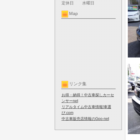
定休日
水曜日
Map
リンク集
お得・納得！中古車探しカーセ
ンサーnet
リアルタイム中古車情報!車選
び.com
中古車販売店情報のGoo-net