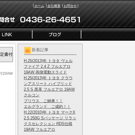
ホーム
会社概要
お問合せ
新着記事
鑑定書付
H.25(2013)年 トヨタ ヴェル
ファイア 2.4 Z フルエアロ
19AW 両側電動スライド
付20AW
H.25(2013)年 トヨタ クラウ
ンアスリート ハイブリッド
2.5 S 黒革 フルエアロ 19AW
クルコン
プリウス ご納車！！
エルグランド ご成約！！
H.22(2010)年 トヨタ マークX
2.5 250G Sパッケージ リラッ
クスセレクション RDS仕様
19AW フルエアロ