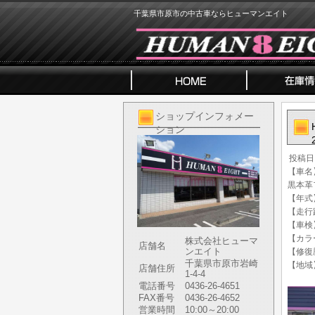
千葉県市原市の中古車ならヒューマンエイト
ショップインフォメー
ション
投稿日
【車名
黒本革
【年式
【走行距
【車検
【カラ
株式会社ヒューマ
店舗名
ンエイト
【修復
千葉県市原市岩崎
【地域
店舗住所
1-4-4
電話番号
0436-26-4651
FAX番号
0436-26-4652
営業時間
10:00～20:00