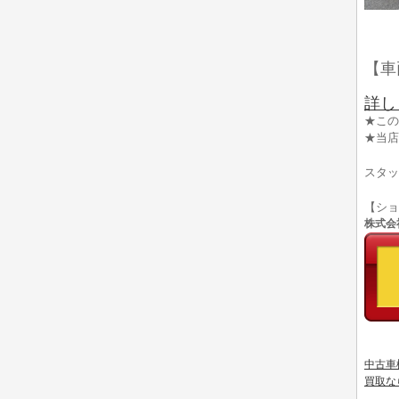
【車
詳し
★この
★当店
スタッ
【シ
株式会社
中古車
買取な