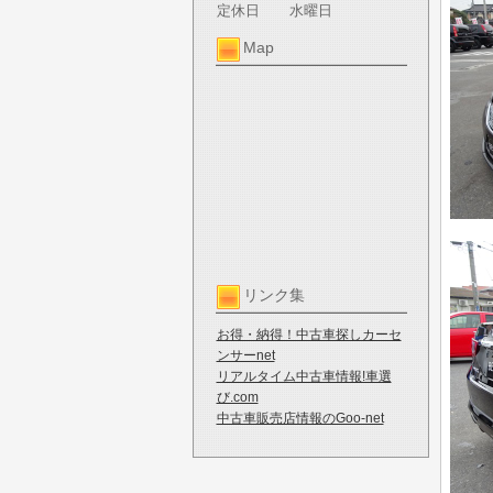
定休日
水曜日
Map
リンク集
お得・納得！中古車探しカーセ
ンサーnet
リアルタイム中古車情報!車選
び.com
中古車販売店情報のGoo-net