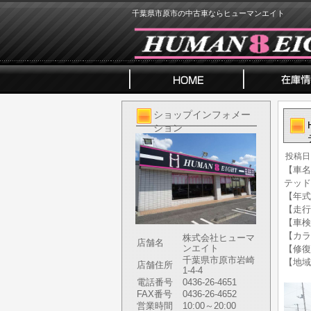
千葉県市原市の中古車ならヒューマンエイト
ショップインフォメー
ション
投稿日
【車名】
テッド 
【年式】
【走行
【車検
【カラ
株式会社ヒューマ
店舗名
ンエイト
【修復
千葉県市原市岩崎
【地域
店舗住所
1-4-4
電話番号
0436-26-4651
FAX番号
0436-26-4652
営業時間
10:00～20:00