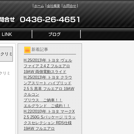
ホーム
会社概要
お問合せ
新着記事
ラックリミ
H.25(2013)年 トヨタ ヴェル
ファイア 2.4 Z フルエアロ
19AW 両側電動スライド
ックリミ
H.25(2013)年 トヨタ クラウ
ンアスリート ハイブリッド
2.5 S 黒革 フルエアロ 19AW
クルコン
プリウス ご納車！！
エルグランド ご成約！！
H.22(2010)年 トヨタ マークX
2.5 250G Sパッケージ リラッ
クスセレクション RDS仕様
19AW フルエアロ