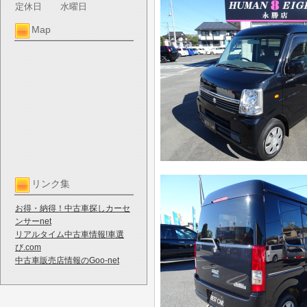
定休日
水曜日
Map
リンク集
お得・納得！中古車探しカーセ
ンサーnet
リアルタイム中古車情報!車選
び.com
中古車販売店情報のGoo-net