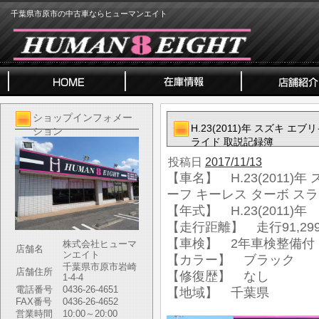
千葉県市原市の中古車ならヒューマンエイト
ショップインフォメー
H.23(2011)年 スズキ 
ション
ライド 取説記録簿
投稿日
2017/11/13
【車名】 H.23(2011)
ーフ キーレス ターボ ス
【年式】 H.23(2011)年
【走行距離】 走行91,299
【車検】 2年車検整備付
株式会社ヒューマ
店舗名
ンエイト
【カラー】 ブラック
千葉県市原市岩崎
店舗住所
【修復歴】 なし
1-4-4
電話番号
0436-26-4651
【地域】 千葉県
FAX番号
0436-26-4652
営業時間
10:00～20:00