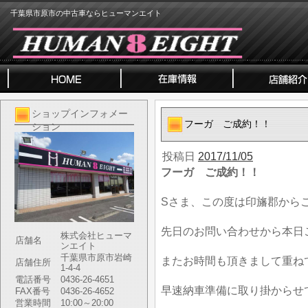
千葉県市原市の中古車ならヒューマンエイト
ショップインフォメー
フーガ ご成約！！
ション
投稿日
2017/11/05
フーガ ご成約！！
Sさま、この度は印旛郡から
先日のお問い合わせから本日
株式会社ヒューマ
店舗名
ンエイト
千葉県市原市岩崎
またお時間も頂きまして重ね
店舗住所
1-4-4
電話番号
0436-26-4651
早速納車準備に取り掛からせ
FAX番号
0436-26-4652
営業時間
10:00～20:00