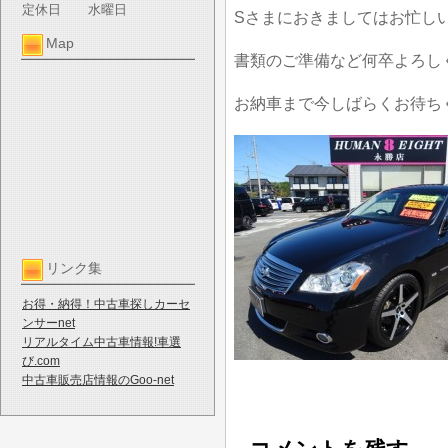
定休日
水曜日
Sさまにおきましてはお忙し
Map
書類のご準備など何卒よろし
お納車まで今しばらくお待ち
リンク集
お得・納得！中古車探しカーセ
ンサーnet
リアルタイム中古車情報!車選
び.com
中古車販売店情報のGoo-net