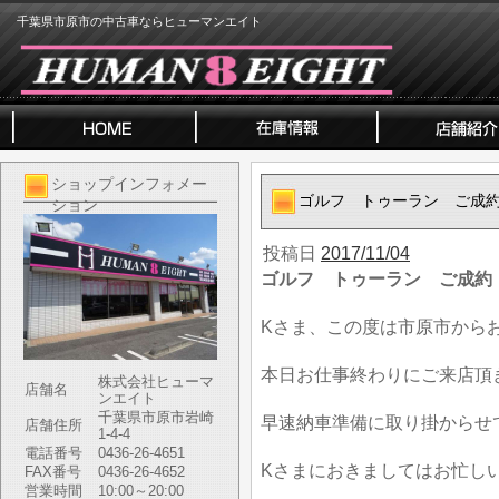
千葉県市原市の中古車ならヒューマンエイト
ショップインフォメー
ゴルフ トゥーラン ご成
ション
投稿日
2017/11/04
ゴルフ トゥーラン ご成約
Kさま、この度は市原市から
本日お仕事終わりにご来店頂
株式会社ヒューマ
店舗名
ンエイト
千葉県市原市岩崎
早速納車準備に取り掛からせ
店舗住所
1-4-4
電話番号
0436-26-4651
Kさまにおきましてはお忙し
FAX番号
0436-26-4652
営業時間
10:00～20:00