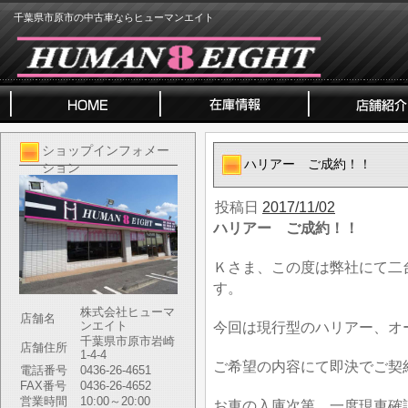
千葉県市原市の中古車ならヒューマンエイト
ショップインフォメー
ハリアー ご成約！！
ション
投稿日
2017/11/02
ハリアー ご成約！！
Ｋさま、この度は弊社にて二
す。
株式会社ヒューマ
店舗名
ンエイト
今回は現行型のハリアー、オ
千葉県市原市岩崎
店舗住所
1-4-4
ご希望の内容にて即決でご契
電話番号
0436-26-4651
FAX番号
0436-26-4652
営業時間
10:00～20:00
お車の入庫次第、一度現車確