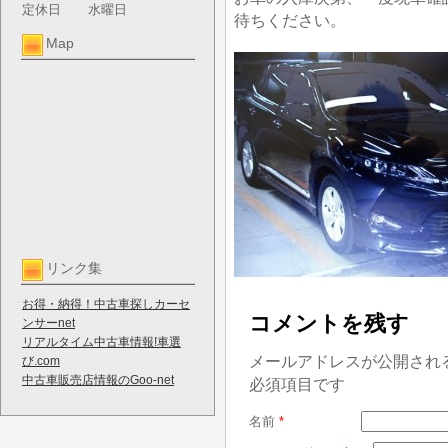
定休日
水曜日
待ちください。
Map
リンク集
お得・納得！中古車探しカーセ
コメントを残す
ンサーnet
リアルタイム中古車情報!車選
メールアドレスが公開され
び.com
中古車販売店情報のGoo-net
必須項目です
名前
*