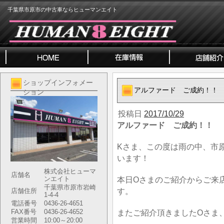
千葉県市原市の中古車ならヒューマンエイト
ショップインフォメー
アルファード ご成約！！
ション
投稿日
2017/10/29
アルファード ご成約！！
Kさま、この度は雨の中、市
います！
株式会社ヒューマ
店舗名
ンエイト
本日Oさまのご紹介からご来
千葉県市原市岩崎
す。
店舗住所
1-4-4
電話番号
0436-26-4651
FAX番号
0436-26-4652
またご紹介頂きましたOさま
営業時間
10:00～20:00