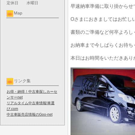
定休日
水曜日
早速納車準備に取り掛からせ
Map
Oさまにおきましてはお忙し
書類のご準備など何卒よろし
お納車まで今しばらくお待ち
本日はお時間をいただきあり
リンク集
お得・納得！中古車探しカーセ
ンサーnet
リアルタイム中古車情報!車選
び.com
中古車販売店情報のGoo-net