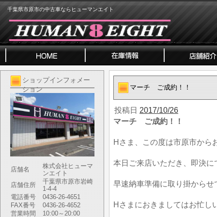
千葉県市原市の中古車ならヒューマンエイト
ショップインフォメー
マーチ ご成約！！
ション
投稿日
2017/10/26
マーチ ご成約！！
Hさま、この度は市原市から
本日ご来店いただき、即決に
株式会社ヒューマ
店舗名
ンエイト
千葉県市原市岩崎
早速納車準備に取り掛からせ
店舗住所
1-4-4
電話番号
0436-26-4651
Hさまにおきましてはお忙し
FAX番号
0436-26-4652
営業時間
10:00～20:00