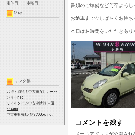
定休日
水曜日
書類のご準備など何卒よろし
Map
お納車まで今しばらくお待ち
本日はお時間をいただきあり
リンク集
お得・納得！中古車探しカーセ
ンサーnet
リアルタイム中古車情報!車選
び.com
中古車販売店情報のGoo-net
コメントを残す
メールアドレスが公開され