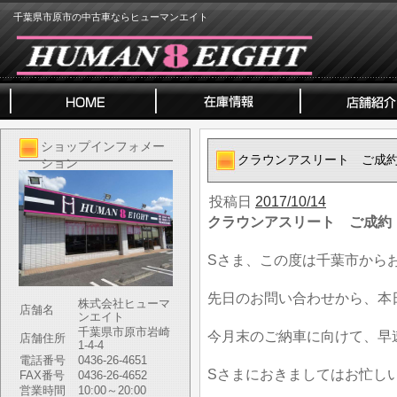
千葉県市原市の中古車ならヒューマンエイト
ショップインフォメー
クラウンアスリート ご成
ション
投稿日
2017/10/14
クラウンアスリート ご成約
Sさま、この度は千葉市から
先日のお問い合わせから、本
株式会社ヒューマ
店舗名
ンエイト
千葉県市原市岩崎
今月末のご納車に向けて、早
店舗住所
1-4-4
電話番号
0436-26-4651
Sさまにおきましてはお忙し
FAX番号
0436-26-4652
営業時間
10:00～20:00