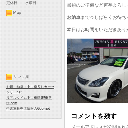
定休日
水曜日
書類のご準備など何卒よろし
Map
お納車まで今しばらくお待ち
本日はお時間をいただきあり
リンク集
お得・納得！中古車探しカーセ
ンサーnet
リアルタイム中古車情報!車選
び.com
中古車販売店情報のGoo-net
コメントを残す
メールアドレスが公開され