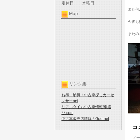
定休日
水曜日
また何
Map
今後も
またの
リンク集
お得・納得！中古車探しカーセ
ンサーnet
リアルタイム中古車情報!車選
び.com
中古車販売店情報のGoo-net
コ
メー