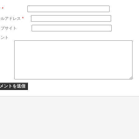
前
*
ールアドレス
*
ェブサイト
メント