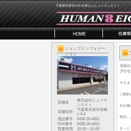
千葉県市原市の中古車ならヒューマンエイト
ショップインフォメー
ション
投稿日
プリウ
Ｈさま
ご契約
株式会社ヒューマ
店舗名
ンエイト
日が暮
千葉県市原市岩崎
店舗住所
1-4-4
明日、
電話番号
0436-26-4651
FAX番号
0436-26-4652
きっと
営業時間
10:00～20:00