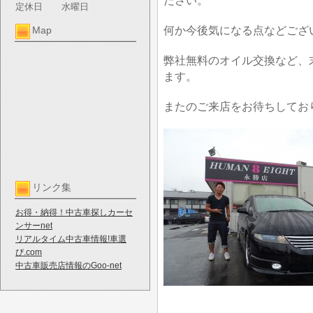
ださい。
定休日
水曜日
何か今後気になる点などござ
Map
弊社無料のオイル交換など、
ます。
またのご来店をお待ちしてお
リンク集
お得・納得！中古車探しカーセ
ンサーnet
リアルタイム中古車情報!車選
び.com
中古車販売店情報のGoo-net