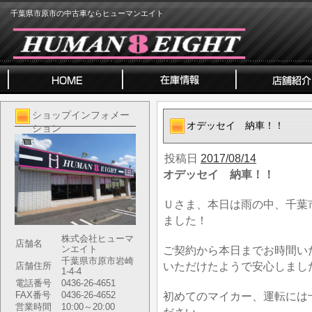
千葉県市原市の中古車ならヒューマンエイト
ショップインフォメー
オデッセイ 納車！！
ション
投稿日
2017/08/14
オデッセイ 納車！！
Ｕさま、本日は雨の中、千葉
ました！
株式会社ヒューマ
店舗名
ンエイト
ご契約から本日までお時間い
千葉県市原市岩崎
いただけたようで安心しまし
店舗住所
1-4-4
電話番号
0436-26-4651
FAX番号
0436-26-4652
初めてのマイカー、運転には
営業時間
10:00～20:00