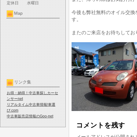
定休日
水曜日
今後も弊社無料のオイル交換
Map
す。
またのご来店をお待ちしてお
リンク集
お得・納得！中古車探しカーセ
ンサーnet
リアルタイム中古車情報!車選
び.com
中古車販売店情報のGoo-net
コメントを残す
メールアドレスが公開され