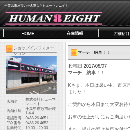
千葉県市原市の中古車ならヒューマンエイト
ショップインフォメー
マーチ 納車！！
ション
投稿日
2017/08/07
マーチ 納車！！
Kさま、本日は暑い中、市原
ました！
株式会社ヒューマ
店舗名
ンエイト
ご契約から本日まで大変お待
千葉県市原市岩崎
店舗住所
1-4-4
お車の仕上がりにもご満足い
電話番号
0436-26-4651
FAX番号
0436-26-4652
営業時間
10:00～20:00
また、帰りの際はお気お付け